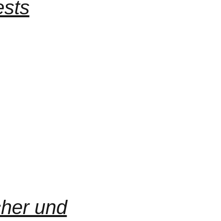
ests
her und