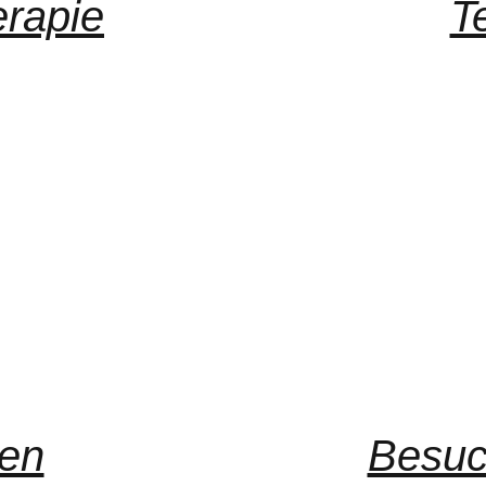
erapie
T
en
Besuc